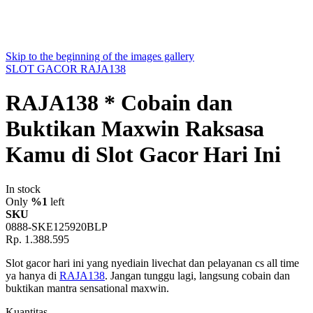
Skip to the beginning of the images gallery
SLOT GACOR RAJA138
RAJA138 * Cobain dan
Buktikan Maxwin Raksasa
Kamu di Slot Gacor Hari Ini
In stock
Only
%1
left
SKU
0888-SKE125920BLP
Rp. 1.388.595
Slot gacor hari ini yang nyediain livechat dan pelayanan cs all time
ya hanya di
RAJA138
. Jangan tunggu lagi, langsung cobain dan
buktikan mantra sensational maxwin.
Kuantitas