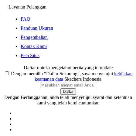
Layanan Pelanggan
FAQ
Panduan Ukuran
Pengembalian
Kontak Kami
Peta Situs
Daftar untuk mengetahui berita yang terupdate
Dengan memilih "Daftar Sekarang", saya menyetujui
kebijakan
keamanan data
Skechers Indonesia
Daftar
Dengan Berlangganan, anda telah menyetujui syarat dan ketentuan
kami yang telah kami cantumkan