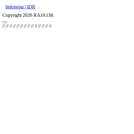
Indonesia | IDR
Copyright 2026 RAJA138.
//
//
//
//
//
//
//
//
//
//
//
//
//
//