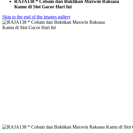
RAJA138 * Cobain dan Buktikan Maxwin Raksasa
Kamu di Slot Gacor Hari Ini
Skip to the end of the images gallery