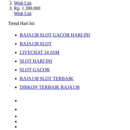
Wish List
Rp. 1.399.000
Wish List
Trend Hari Ini
RAJA138 SLOT GACOR HARI INI
RAJA138 SLOT
LIVECHAT 24 JAM
SLOT HARI INI
SLOT GACOR
RAJA138 SLOT TERBAIK
DISKON TERBAIK RAJA138