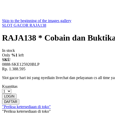
Skip to the beginning of the images gallery
SLOT GACOR RAJA138
RAJA138 * Cobain dan Buktika
In stock
Only
%1
left
SKU
0888-SKE125920BLP
Rp. 1.388.595
Slot gacor hari ini yang nyediain livechat dan pelayanan cs all time y
Kuantitas
LOGIN
DAFTAR
"Periksa ketersediaan di toko"
"Periksa ketersediaan di toko"