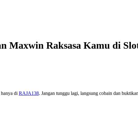
n Maxwin Raksasa Kamu di Slot
a hanya di
RAJA138
. Jangan tunggu lagi, langsung cobain dan buktika