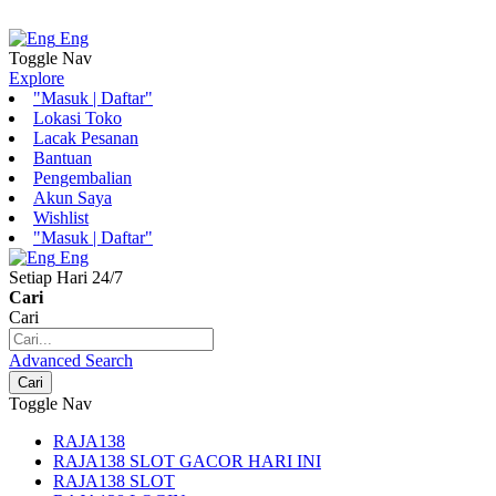
Eng
Toggle Nav
Explore
"Masuk | Daftar"
Lokasi Toko
Lacak Pesanan
Bantuan
Pengembalian
Akun Saya
Wishlist
"Masuk | Daftar"
Eng
Setiap Hari 24/7
Cari
Cari
Advanced Search
Cari
Toggle Nav
RAJA138
RAJA138 SLOT GACOR HARI INI
RAJA138 SLOT