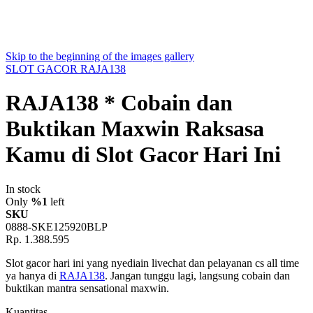
Skip to the beginning of the images gallery
SLOT GACOR RAJA138
RAJA138 * Cobain dan
Buktikan Maxwin Raksasa
Kamu di Slot Gacor Hari Ini
In stock
Only
%1
left
SKU
0888-SKE125920BLP
Rp. 1.388.595
Slot gacor hari ini yang nyediain livechat dan pelayanan cs all time
ya hanya di
RAJA138
. Jangan tunggu lagi, langsung cobain dan
buktikan mantra sensational maxwin.
Kuantitas