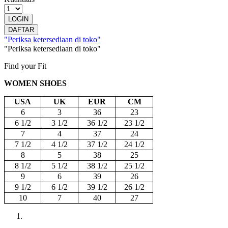
LOGIN
DAFTAR
"Periksa ketersediaan di toko"
"Periksa ketersediaan di toko"
Find your Fit
WOMEN SHOES
USA
UK
EUR
CM
6
3
36
23
6 1/2
3 1/2
36 1/2
23 1/2
7
4
37
24
7 1/2
4 1/2
37 1/2
24 1/2
8
5
38
25
8 1/2
5 1/2
38 1/2
25 1/2
9
6
39
26
9 1/2
6 1/2
39 1/2
26 1/2
10
7
40
27