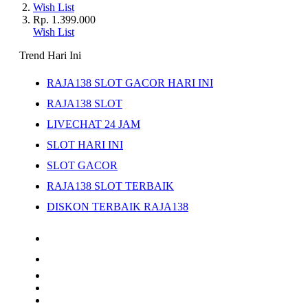
Wish List
Rp. 1.399.000
Wish List
Trend Hari Ini
RAJA138 SLOT GACOR HARI INI
RAJA138 SLOT
LIVECHAT 24 JAM
SLOT HARI INI
SLOT GACOR
RAJA138 SLOT TERBAIK
DISKON TERBAIK RAJA138