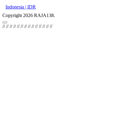
Indonesia | IDR
Copyright 2026 RAJA138.
//
//
//
//
//
//
//
//
//
//
//
//
//
//