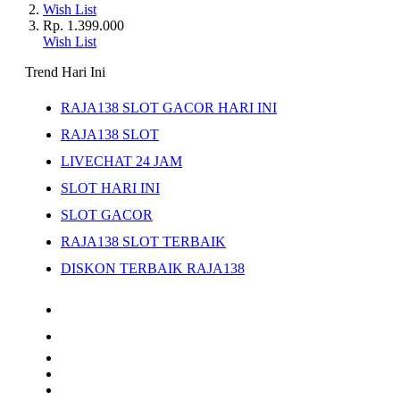
Wish List
Rp. 1.399.000
Wish List
Trend Hari Ini
RAJA138 SLOT GACOR HARI INI
RAJA138 SLOT
LIVECHAT 24 JAM
SLOT HARI INI
SLOT GACOR
RAJA138 SLOT TERBAIK
DISKON TERBAIK RAJA138