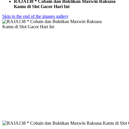
RAJA138 * Cobain dan Buktikan Maxwin Raksasa
Kamu di Slot Gacor Hari Ini
Skip to the end of the images gallery