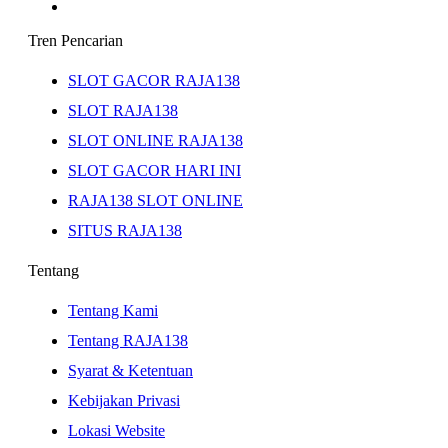
Tren Pencarian
SLOT GACOR RAJA138
SLOT RAJA138
SLOT ONLINE RAJA138
SLOT GACOR HARI INI
RAJA138 SLOT ONLINE
SITUS RAJA138
Tentang
Tentang Kami
Tentang RAJA138
Syarat & Ketentuan
Kebijakan Privasi
Lokasi Website