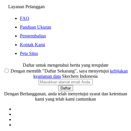
Layanan Pelanggan
FAQ
Panduan Ukuran
Pengembalian
Kontak Kami
Peta Situs
Daftar untuk mengetahui berita yang terupdate
Dengan memilih "Daftar Sekarang", saya menyetujui
kebijakan
keamanan data
Skechers Indonesia
Daftar
Dengan Berlangganan, anda telah menyetujui syarat dan ketentuan
kami yang telah kami cantumkan