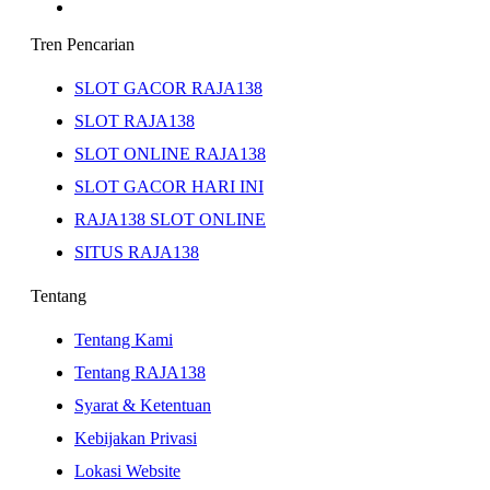
Tren Pencarian
SLOT GACOR RAJA138
SLOT RAJA138
SLOT ONLINE RAJA138
SLOT GACOR HARI INI
RAJA138 SLOT ONLINE
SITUS RAJA138
Tentang
Tentang Kami
Tentang RAJA138
Syarat & Ketentuan
Kebijakan Privasi
Lokasi Website