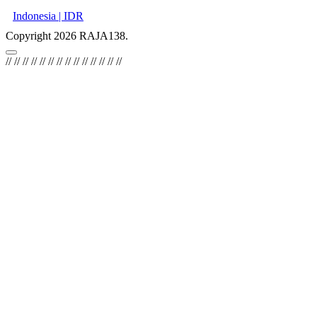
Indonesia | IDR
Copyright 2026 RAJA138.
//
//
//
//
//
//
//
//
//
//
//
//
//
//