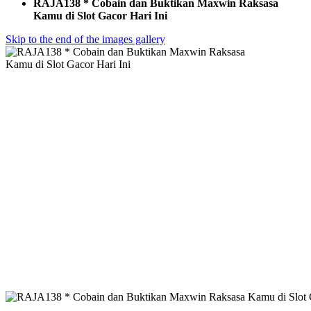
RAJA138 * Cobain dan Buktikan Maxwin Raksasa
Kamu di Slot Gacor Hari Ini
Skip to the end of the images gallery