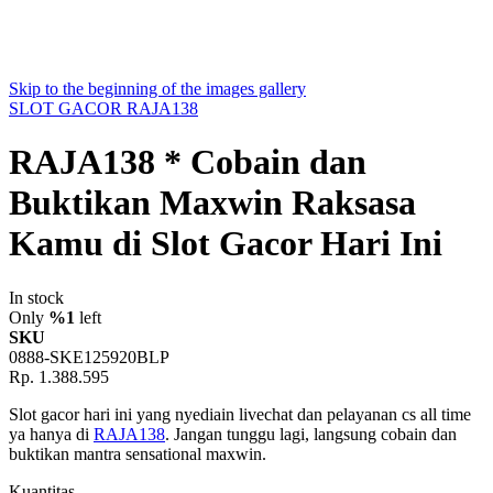
Skip to the beginning of the images gallery
SLOT GACOR RAJA138
RAJA138 * Cobain dan
Buktikan Maxwin Raksasa
Kamu di Slot Gacor Hari Ini
In stock
Only
%1
left
SKU
0888-SKE125920BLP
Rp. 1.388.595
Slot gacor hari ini yang nyediain livechat dan pelayanan cs all time
ya hanya di
RAJA138
. Jangan tunggu lagi, langsung cobain dan
buktikan mantra sensational maxwin.
Kuantitas