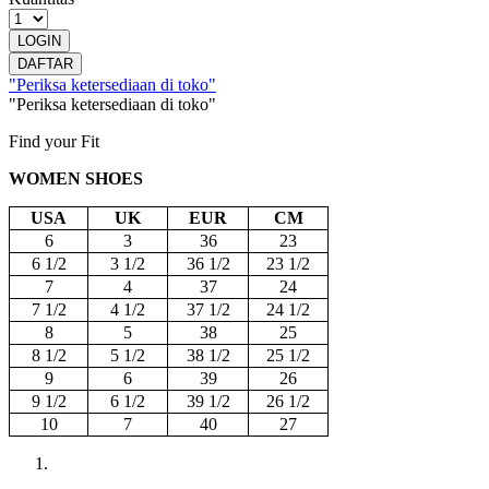
LOGIN
DAFTAR
"Periksa ketersediaan di toko"
"Periksa ketersediaan di toko"
Find your Fit
WOMEN SHOES
USA
UK
EUR
CM
6
3
36
23
6 1/2
3 1/2
36 1/2
23 1/2
7
4
37
24
7 1/2
4 1/2
37 1/2
24 1/2
8
5
38
25
8 1/2
5 1/2
38 1/2
25 1/2
9
6
39
26
9 1/2
6 1/2
39 1/2
26 1/2
10
7
40
27