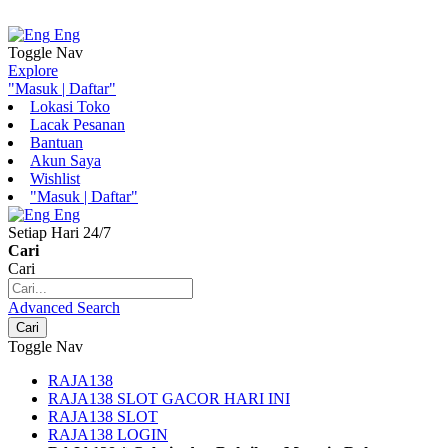
Eng
Toggle Nav
Explore
"Masuk | Daftar"
Lokasi Toko
Lacak Pesanan
Bantuan
Akun Saya
Wishlist
"Masuk | Daftar"
Eng
Setiap Hari 24/7
Cari
Cari
Advanced Search
Cari
Toggle Nav
RAJA138
RAJA138 SLOT GACOR HARI INI
RAJA138 SLOT
RAJA138 LOGIN