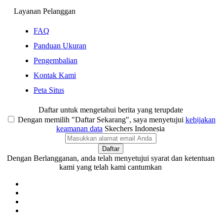
Layanan Pelanggan
FAQ
Panduan Ukuran
Pengembalian
Kontak Kami
Peta Situs
Daftar untuk mengetahui berita yang terupdate
Dengan memilih "Daftar Sekarang", saya menyetujui
kebijakan
keamanan data
Skechers Indonesia
Daftar
Dengan Berlangganan, anda telah menyetujui syarat dan ketentuan
kami yang telah kami cantumkan