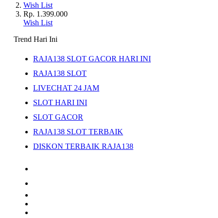
Wish List
Rp. 1.399.000
Wish List
Trend Hari Ini
RAJA138 SLOT GACOR HARI INI
RAJA138 SLOT
LIVECHAT 24 JAM
SLOT HARI INI
SLOT GACOR
RAJA138 SLOT TERBAIK
DISKON TERBAIK RAJA138