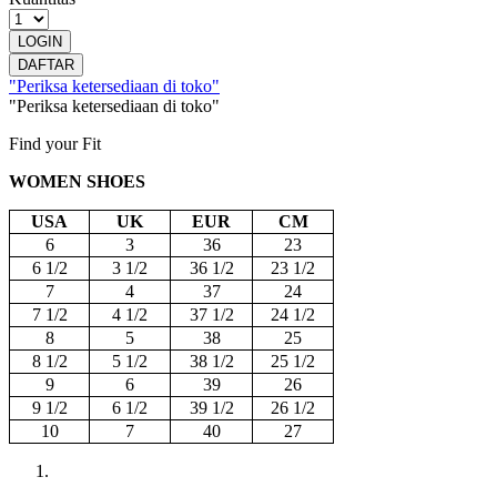
LOGIN
DAFTAR
"Periksa ketersediaan di toko"
"Periksa ketersediaan di toko"
Find your Fit
WOMEN SHOES
USA
UK
EUR
CM
6
3
36
23
6 1/2
3 1/2
36 1/2
23 1/2
7
4
37
24
7 1/2
4 1/2
37 1/2
24 1/2
8
5
38
25
8 1/2
5 1/2
38 1/2
25 1/2
9
6
39
26
9 1/2
6 1/2
39 1/2
26 1/2
10
7
40
27