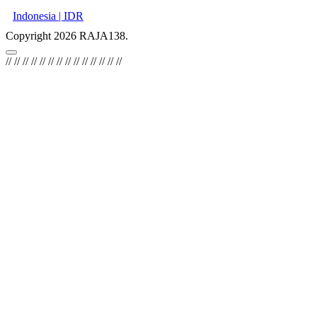
Indonesia | IDR
Copyright 2026 RAJA138.
//
//
//
//
//
//
//
//
//
//
//
//
//
//