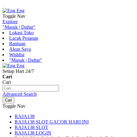
Eng
Toggle Nav
Explore
"Masuk | Daftar"
Lokasi Toko
Lacak Pesanan
Bantuan
Akun Saya
Wishlist
"Masuk | Daftar"
Eng
Setiap Hari 24/7
Cari
Cari
Advanced Search
Cari
Toggle Nav
RAJA138
RAJA138 SLOT GACOR HARI INI
RAJA138 SLOT
RAJA138 LOGIN