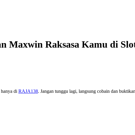
n Maxwin Raksasa Kamu di Slot
a hanya di
RAJA138
. Jangan tunggu lagi, langsung cobain dan buktika