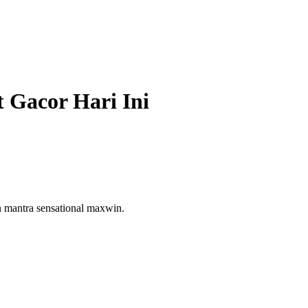
 Gacor Hari Ini
n mantra sensational maxwin.