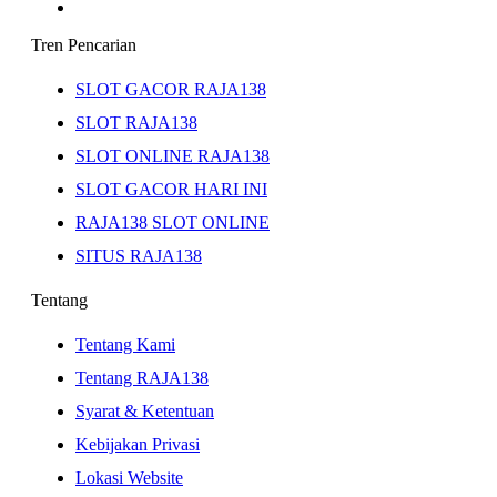
Tren Pencarian
SLOT GACOR RAJA138
SLOT RAJA138
SLOT ONLINE RAJA138
SLOT GACOR HARI INI
RAJA138 SLOT ONLINE
SITUS RAJA138
Tentang
Tentang Kami
Tentang RAJA138
Syarat & Ketentuan
Kebijakan Privasi
Lokasi Website