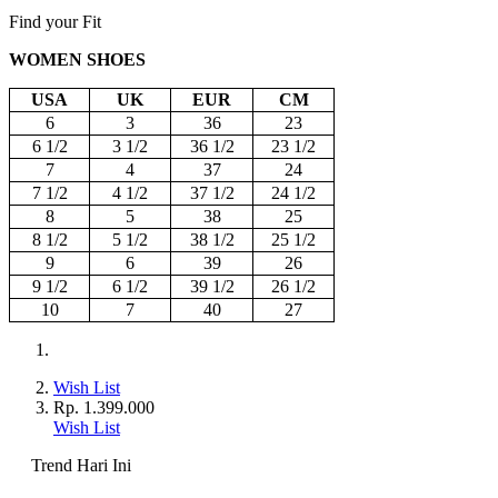
Find your Fit
WOMEN SHOES
USA
UK
EUR
CM
6
3
36
23
6 1/2
3 1/2
36 1/2
23 1/2
7
4
37
24
7 1/2
4 1/2
37 1/2
24 1/2
8
5
38
25
8 1/2
5 1/2
38 1/2
25 1/2
9
6
39
26
9 1/2
6 1/2
39 1/2
26 1/2
10
7
40
27
Wish List
Rp. 1.399.000
Wish List
Trend Hari Ini