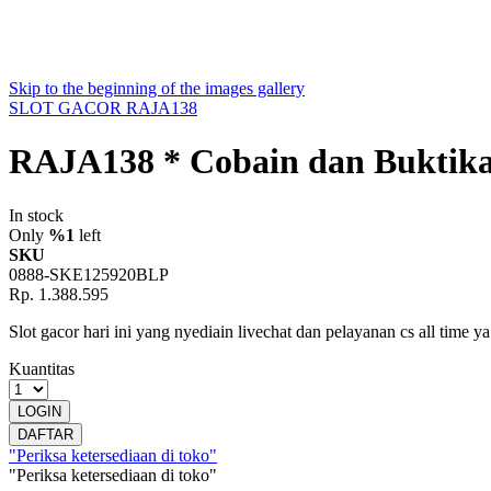
Skip to the beginning of the images gallery
SLOT GACOR RAJA138
RAJA138 * Cobain dan Buktika
In stock
Only
%1
left
SKU
0888-SKE125920BLP
Rp. 1.388.595
Slot gacor hari ini yang nyediain livechat dan pelayanan cs all time y
Kuantitas
LOGIN
DAFTAR
"Periksa ketersediaan di toko"
"Periksa ketersediaan di toko"