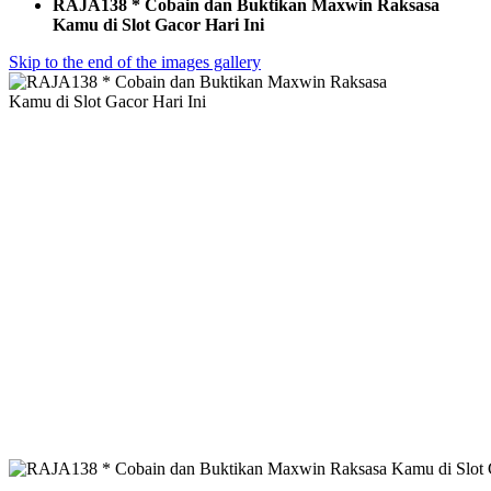
RAJA138 * Cobain dan Buktikan Maxwin Raksasa
Kamu di Slot Gacor Hari Ini
Skip to the end of the images gallery