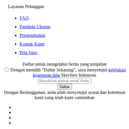
Layanan Pelanggan
FAQ
Panduan Ukuran
Pengembalian
Kontak Kami
Peta Situs
Daftar untuk mengetahui berita yang terupdate
Dengan memilih "Daftar Sekarang", saya menyetujui
kebijakan
keamanan data
Skechers Indonesia
Daftar
Dengan Berlangganan, anda telah menyetujui syarat dan ketentuan
kami yang telah kami cantumkan