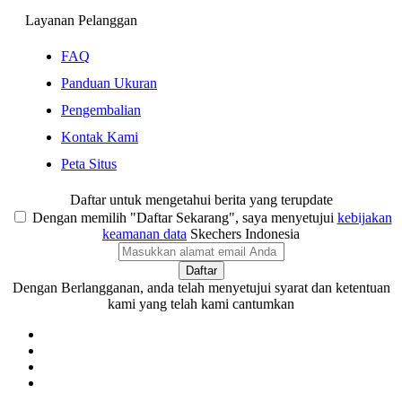
Layanan Pelanggan
FAQ
Panduan Ukuran
Pengembalian
Kontak Kami
Peta Situs
Daftar untuk mengetahui berita yang terupdate
Dengan memilih "Daftar Sekarang", saya menyetujui
kebijakan
keamanan data
Skechers Indonesia
Daftar
Dengan Berlangganan, anda telah menyetujui syarat dan ketentuan
kami yang telah kami cantumkan