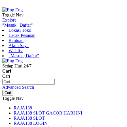
Eng
Toggle Nav
Explore
"Masuk | Daftar"
Lokasi Toko
Lacak Pesanan
Bantuan
Akun Saya
Wishlist
"Masuk | Daftar"
Eng
Setiap Hari 24/7
Cari
Cari
Advanced Search
Cari
Toggle Nav
RAJA138
RAJA138 SLOT GACOR HARI INI
RAJA138 SLOT
RAJA138 LOGIN