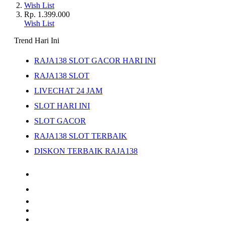
Wish List
Rp. 1.399.000
Wish List
Trend Hari Ini
RAJA138 SLOT GACOR HARI INI
RAJA138 SLOT
LIVECHAT 24 JAM
SLOT HARI INI
SLOT GACOR
RAJA138 SLOT TERBAIK
DISKON TERBAIK RAJA138